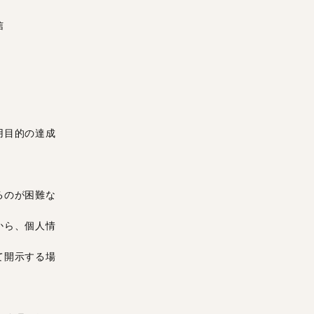
信
用目的の達成
るのが困難な
から、個人情
て開示する場