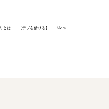
リとは
【デブを借りる】
More
Y