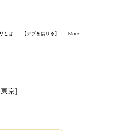
リとは
【デブを借りる】
More
東京]
価
格