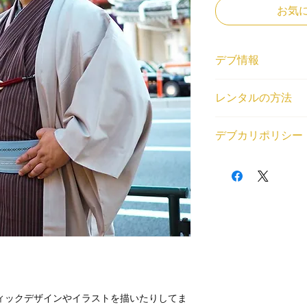
お気
デブ情報
体重と身長
レンタルの方法
165cm/115kg
登録エリア
<個人利用の場合>
関東
デブカリポリシー
借りたいデブが見つ
交通費無料エリア
トから、ご利用内容
新宿
1デブ 2,000円/1
(SKU)を教えてくだ
レンタル対応可能な
交通費無料エリア外
場をご用意いたしま
相談・雑談, オンラ
通費とレンタル中に
<法人利用の場合>
観光案内, 同行・付き添
が発生する場合はデ
問い合わせフォーム
メディアへの顔だし, 
以下の目的のレンタ
くはデブ番号(SKU
可能, 何でも対応（
・出会い目的のご利
せていただいた上で
・アダルト系（お触
・法律や公序良俗に
利用規約はこちらか
ィックデザインやイラストを描いたりしてま