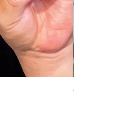
元ガリのデブ[大阪]
¥2,000