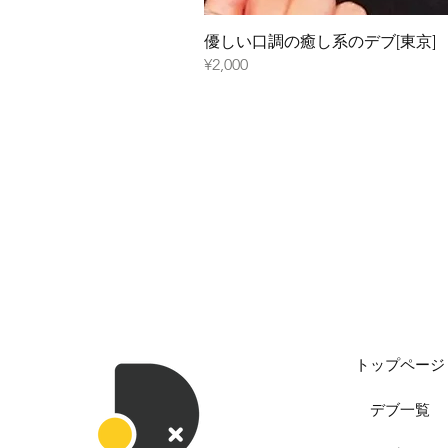
優しい口調の癒し系のデブ[東京]
¥2,000
トップページ
デブ一覧