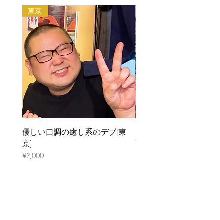
・アダルト系（お触り・ヌード撮影等含む）
デブをご紹介いたします。
東京
大阪
・法律や公序良俗に反する行為
利用規約はこちらから
優しい口調の癒し系のデブ[東
元ガリのデブ[大阪]
京]
¥2,000
¥2,000