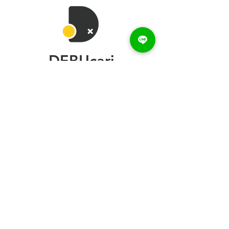
DEBUcari
トップページ
デブ一覧
デブ録ch
デブカリ利用例
ご利用方法
お問い合わせ
デブ登録