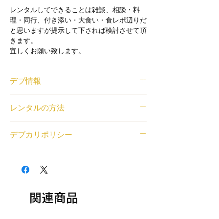
レンタルしてできることは雑談、相談・料
理・同行、付き添い・大食い・食レポ辺りだ
と思いますが提示して下されば検討させて頂
きます。
宜しくお願い致します。
デブ情報
体重と身長
レンタルの方法
168.5cmcm/101kg
登録エリア
<個人利用の場合>
近畿
デブカリポリシー
借りたいデブが見つかったら、
LINE
または
交通費無料エリア
右下のチャットから、ご利用内容とデブの名
天王寺
1デブ 2,000円/1時間でレンタル可能です。
前もしくはデブ番号(SKU)を教えてくださ
レンタル対応可能なジャンル
交通費無料エリア外の待ち合わせの場合、デ
い。デブとの匿名LINEチャットの場をご用
相談・雑談, オンラインレンタル（全国対
ブの往復交通費とレンタル中に料金（飲食費
意いたします。
応）, 同行・付き添い, 大食い, 食レポ, 土日
や入場料等各種料金）が発生する場合はデブ
<法人利用の場合>
祝日可能
の分もご負担ください。
関連商品
問い合わせフォーム
から、ご利用内容とデブ
以下の目的のレンタルはできません。
の名前もしくはデブ番号(SKU)を教えてくだ
・出会い目的のご利用
さい。金額をご相談させていただいた上で、