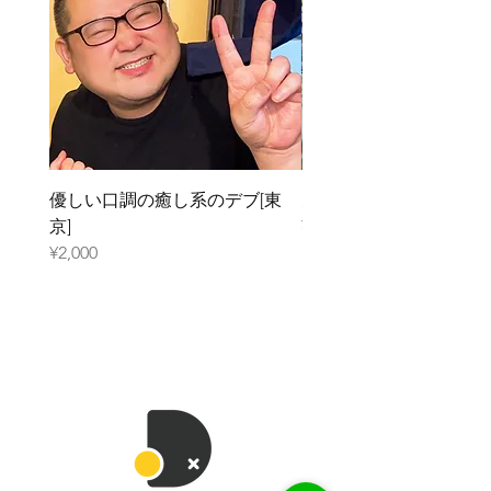
優しい口調の癒し系のデブ[東
元ガリのデブ[大阪]
京]
¥2,000
¥2,000