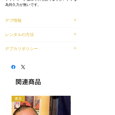
為持久力が無いです。
デブ情報
体重と身長
レンタルの方法
175cm/135kg
登録エリア
<個人利用の場合>
中部
デブカリポリシー
借りたいデブが見つかったら、
LINE
または
交通費無料エリア
右下のチャットから、ご利用内容とデブの名
名古屋市
1デブ 2,000円/1時間でレンタル可能です。
前もしくはデブ番号(SKU)を教えてくださ
レンタル対応可能なジャンル
交通費無料エリア外の待ち合わせの場合、デ
い。デブとの匿名LINEチャットの場をご用
相談・雑談, 同行・付き添い, メディアへの
ブの往復交通費とレンタル中に料金（飲食費
意いたします。
顔だし, 大食い, 平日可能, 土日祝日可能, 何
や入場料等各種料金）が発生する場合はデブ
<法人利用の場合>
でも対応（まずは相談）, 役者経験あり
の分もご負担ください。
関連商品
問い合わせフォーム
から、ご利用内容とデブ
以下の目的のレンタルはできません。
の名前もしくはデブ番号(SKU)を教えてくだ
・出会い目的のご利用
さい。金額をご相談させていただいた上で、
・アダルト系（お触り・ヌード撮影等含む）
デブをご紹介いたします。
東京
大阪
・法律や公序良俗に反する行為
利用規約はこちらから