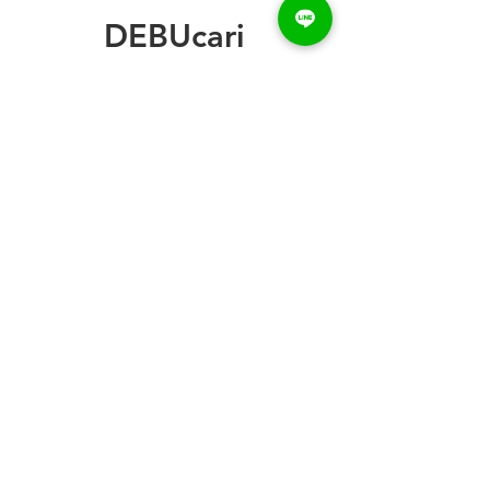
DEBUcari
トップページ
デブ一覧
デブ録ch
デブカリ利用例
ご利用方法
お問い合わせ
デブ登録
FAQ
デブカリとは