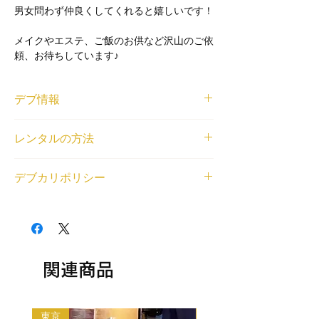
男女問わず仲良くしてくれると嬉しいです！
メイクやエステ、ご飯のお供など沢山のご依
頼、お待ちしています♪
デブ情報
体重と身長
レンタルの方法
191cm/126kg
登録エリア
<個人利用の場合>
近畿
デブカリポリシー
借りたいデブが見つかったら、
LINE
または
交通費無料エリア
右下のチャットから、ご利用内容とデブの名
姫路駅
1デブ 2,000円/1時間でレンタル可能です。
前もしくはデブ番号(SKU)を教えてくださ
レンタル対応可能なジャンル
交通費無料エリア外の待ち合わせの場合、デ
い。デブとの匿名LINEチャットの場をご用
相談・雑談, オンラインレンタル（全国対
ブの往復交通費とレンタル中に料金（飲食費
意いたします。
応）, ガイド・観光案内, 同行・付き添い, メ
や入場料等各種料金）が発生する場合はデブ
<法人利用の場合>
ディアへの顔だし, 平日可能, 何でも対応
の分もご負担ください。
関連商品
問い合わせフォーム
から、ご利用内容とデブ
（まずは相談）
以下の目的のレンタルはできません。
の名前もしくはデブ番号(SKU)を教えてくだ
・出会い目的のご利用
さい。金額をご相談させていただいた上で、
・アダルト系（お触り・ヌード撮影等含む）
デブをご紹介いたします。
東京
大阪