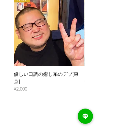
・法律や公序良俗に反する行為
利用規約はこちらから
優しい口調の癒し系のデブ[東
元ガリのデブ[大阪]
京]
¥2,000
¥2,000