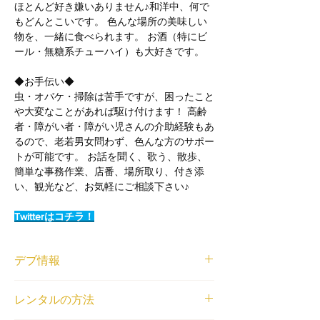
ほとんど好き嫌いありません♪和洋中、何で
もどんとこいです。 色んな場所の美味しい
物を、一緒に食べられます。 お酒（特にビ
ール・無糖系チューハイ）も大好きです。
◆お手伝い◆
虫・オバケ・掃除は苦手ですが、困ったこと
や大変なことがあれば駆け付けます！ 高齢
者・障がい者・障がい児さんの介助経験もあ
るので、老若男女問わず、色んな方のサポー
トが可能です。 お話を聞く、歌う、散歩、
簡単な事務作業、店番、場所取り、付き添
い、観光など、お気軽にご相談下さい♪
Twitterはコチラ！
デブ情報
ニックネーム
レンタルの方法
穴美ちゃん
身長と体重