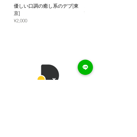
優しい口調の癒し系のデブ[東
元ガリのデブ[大阪]
京]
¥2,000
¥2,000
DEBUcari
トップページ
デブ一覧