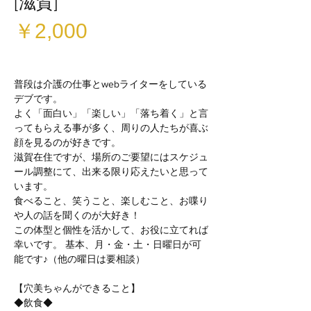
[滋賀]
価
￥2,000
格
普段は介護の仕事とwebライターをしている
デブです。
よく「面白い」「楽しい」「落ち着く」と言
ってもらえる事が多く、周りの人たちが喜ぶ
顔を見るのが好きです。
滋賀在住ですが、場所のご要望にはスケジュ
ール調整にて、出来る限り応えたいと思って
います。
食べること、笑うこと、楽しむこと、お喋り
や人の話を聞くのが大好き！
この体型と個性を活かして、お役に立てれば
幸いです。 基本、月・金・土・日曜日が可
能です♪（他の曜日は要相談）
【穴美ちゃんができること】
◆飲食◆