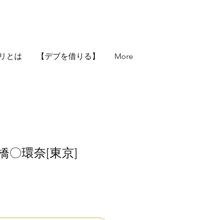
リとは
【デブを借りる】
More
橋〇環奈[東京]
価
格