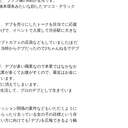
と、ファン層の8割が女性です。
橋本環奈みたいな顔したマツコ・デラック
く、デブを売りにしたトークを目当てに応援
かげで、イベントで入賞して渋谷駅に大きな
プトカフェの店員などもしていました(まだ
し当時からデブだったので2ちゃんねるでデブ
が、デブが多い職業なので本業ではなかなか
残業が多くてお腹がすくので、最近はお金に
ています。
費に消えてしまいます。
か生活して、プロのデブとして生きていま
ァッション関係の案件などもいただくように
もらったり太っている女の子の目標という存
い方に向けても｢デブ｣を広報できるよう幅