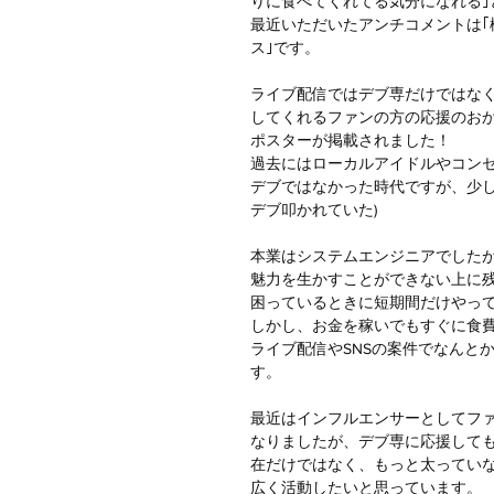
りに食べてくれてる気分になれる｣
最近いただいたアンチコメントは｢
ス｣です。
ライブ配信ではデブ専だけではな
してくれるファンの方の応援のお
ポスターが掲載されました！
過去にはローカルアイドルやコンセ
デブではなかった時代ですが、少
デブ叩かれていた)
本業はシステムエンジニアでした
魅力を生かすことができない上に
困っているときに短期間だけやっ
しかし、お金を稼いでもすぐに食
ライブ配信やSNSの案件でなんと
す。
最近はインフルエンサーとしてフ
なりましたが、デブ専に応援して
在だけではなく、もっと太っていな
広く活動したいと思っています。