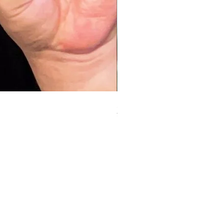
元ガリのデブ[大阪]
¥2,000