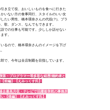
の引き立て役、おいしいものを食べに行きた
しかいない方の食事同行、スタイルのいい女
したい男性、橋本環奈さんの代役(？)、プラ
会、歌、ダンス、なんでもできます。
英語での仕事も可能です。少ししか話せない
します。
ているので、橋本環奈さんのイメージを下げ
ん。
二郎で、今年は全店制覇を目指しています。
ド喫茶・プログラマー等多彩な経歴/婚約者と
性【前編】【えみっくす氏】
信で過去最高月収・テレビで活躍後突然の事務所
の想い【後編】【えみっくす氏】