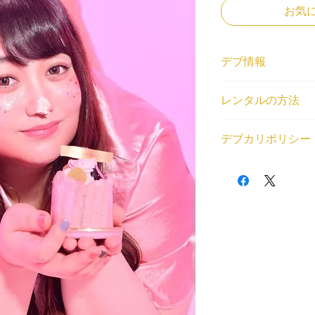
お気
デブ情報
ニックネーム
レンタルの方法
えみっくす
身長と体重
<個人利用の場合>
155cm/102kg
デブカリポリシー
借りたいデブが見つ
登録エリア
トから、ご利用内容
東京
1デブ 2,000円/1
(SKU)を教えてくだ
交通費無料エリア
交通費無料エリア外
場をご用意いたしま
三田(田町)駅
通費とレンタル中に
<法人利用の場合>
レンタル対応可能な
が発生する場合はデ
問い合わせフォーム
相談・雑談,オンライ
以下の目的のレンタ
くはデブ番号(SKU
観光案内,同行・付き
・出会い目的のご利
せていただいた上で
レポ,平日可能,土日
・アダルト系（お触
・法律や公序良俗に
利用規約はこちらか