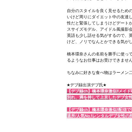
自分のスタイルを良く見せるため
いけど周りにダイエット中の友達
性だと緊張してしまうけどデートが
スサイズモデル、アイドル風撮影
英語も少し話せる気がするので、
けど、ノリでなんとかできる気が
橋本環奈さんの名前を勝手に使っ
るようなお仕事はお受けできませ
ちなみに好きな食べ物はラーメン
★デブ録出演デブ氏★
【デブ録ch】橋本環奈激似!!メイ
別れ、満を持して上京したデブ女
【デブ録ch】橋本環奈激似!!配
退所/人気No.1レンタルデブ女性