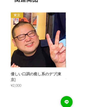
応）, ガイド・観光案内, 同行・付き添い, 掃
以下の目的のレンタルはできません。
の名前もしくはデブ番号(SKU)を教えてくだ
除・片付け, DIY・力仕事, 家電・PC修理, 家
・出会い目的のご利用
さい。金額をご相談させていただいた上で、
具移動・引っ越し, メディアへの顔だし, 大
・アダルト系（お触り・ヌード撮影等含む）
デブをご紹介いたします。
東京
大阪
食い, 食レポ, 平日可能, 土日祝日可能, 何で
・法律や公序良俗に反する行為
も対応（まずは相談）
利用規約はこちらから
優しい口調の癒し系のデブ[東
元ガリのデブ[大阪]
京]
¥2,000
¥2,000