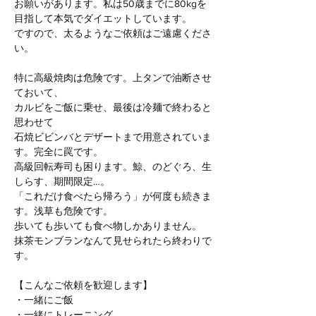
お願いがあります。私は50歳までに80kgを
目指して本気でダイエットしています。
ですので、太るようなご依頼はご遠慮くださ
い。
特に高級焼肉は危険です。上タンで油断させ
ておいて、
カルビをご飯に乗せ、最後は冷麺で終わると
思わせて
石焼ビビンバとデザートまで用意されていま
す。完全に罠です。
高級回転寿司も困ります。鯨、のどぐろ、生
しらす、期間限定…。
「これだけ食べたら帰ろう」が何度も続きま
す。浅草も危険です。
歩いても歩いても食べ物しかありません。
抹茶モンブランなんて見せられたら終わりで
す。
【こんなご依頼を歓迎します】
・一緒にご飯
・一緒にトレーニング