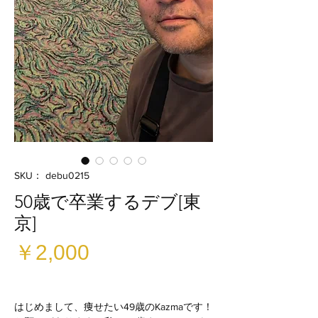
SKU： debu0215
50歳で卒業するデブ[東
京]
価
￥2,000
格
はじめまして、痩せたい49歳のKazmaです！