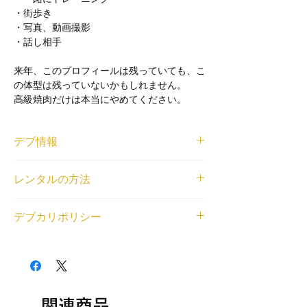
・街歩き
・写真、動画撮影
・話し相手
来年、このプロフィールは残っていても、こ
の体型は残っていないかもしれません。
高級焼肉だけは本当にやめてください。
デブ情報
ニックネーム
レンタルの方法
Kazma
身長と体重
<個人利用の場合>
172cm/105kg
デブカリポリシー
借りたいデブが見つかったら、
LINE
または
登録エリア
右下のチャットから、ご利用内容とデブの名
関東
1デブ 2,000円/1時間でレンタル可能です。
前もしくはデブ番号(SKU)を教えてくださ
交通費無料エリア
交通費無料エリア外の待ち合わせの場合、デ
い。デブとの匿名LINEチャットの場をご用
東京23区
ブの往復交通費とレンタル中に料金（飲食費
意いたします。
レンタル対応可能なジャンル
や入場料等各種料金）が発生する場合はデブ
<法人利用の場合>
相談・雑談, オンラインレンタル（全国対
の分もご負担ください。
関連商品
問い合わせフォーム
から、ご利用内容とデブ