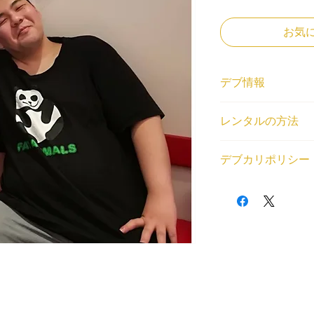
お気
デブ情報
ニックネーム
レンタルの方法
しゅんだす
体重と身長
<個人利用の場合>
182cm/116kg
デブカリポリシー
借りたいデブが見つ
登録エリア
トから、ご利用内容
関東
1デブ 2,000円/1
(SKU)を教えてくだ
交通費無料エリア
交通費無料エリア外
場をご用意いたしま
都営大江戸線森下駅
通費とレンタル中に
<法人利用の場合>
八幡駅
が発生する場合はデ
問い合わせフォーム
レンタル対応可能な
以下の目的のレンタ
くはデブ番号(SKU
相談・雑談, オンラ
・出会い目的のご利
せていただいた上で
観光案内, 同行・付き添
・アダルト系（お触
家具移動・引っ越し, 
・法律や公序良俗に
ポ, 平日可能, 土日
利用規約はこちらか