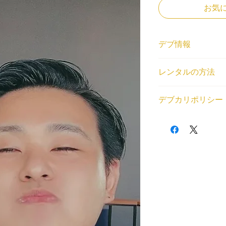
お気
デブ情報
ニックネーム
レンタルの方法
せーちゃん
体重と身長
<個人利用の場合>
170cm/128kg
デブカリポリシー
借りたいデブが見つ
登録エリア
トから、ご利用内容
関東
1デブ 2,000円/1
(SKU)を教えてくだ
交通費無料エリア
交通費無料エリア外
場をご用意いたしま
豊島区
通費とレンタル中に
<法人利用の場合>
対応可能ジャンル
が発生する場合はデ
問い合わせフォーム
平日可能, 土日祝日
以下の目的のレンタ
くはデブ番号(SKU
ンラインレンタル（
・出会い目的のご利
せていただいた上で
・アダルト系（お触
・法律や公序良俗に
利用規約はこちらか