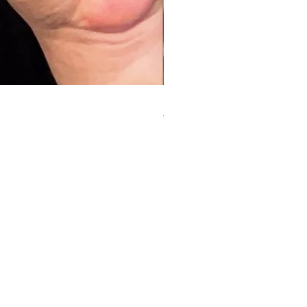
元ガリのデブ[大阪]
¥2,000