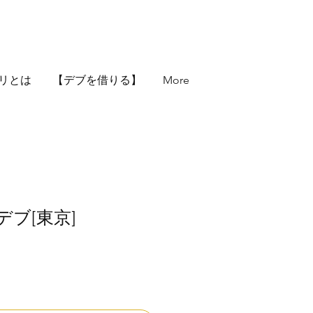
リとは
【デブを借りる】
More
ブ[東京]
価
格