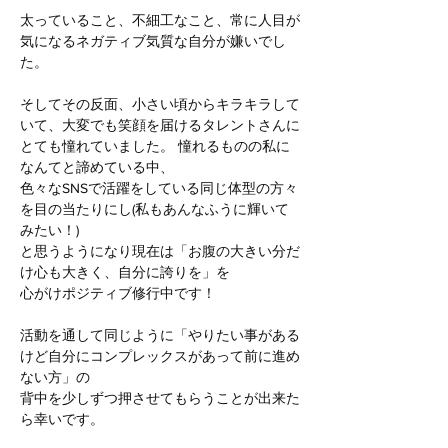
太っていること、不細工なこと、常に人目が
気になるネガティブ気質な自分が嫌いでし
た。
そしてその反面、小さい頃からキラキラして
いて、大変でも笑顔を届けるタレントさんに
とても憧れていました。 憧れるものの私に
なんてと諦めている中、
色々なSNSで活躍をしている同じ体型の方々
を目の当たりにし(私もあんなふうに輝いて
みたい！)
と思うようになり現在は「お腹の大きい分だ
け心も大きく、自分に誇りを」を
心がけポジティブ修行中です！
活動を通して同じように「やりたい事がある
けど自分にコンプレックスがあって前に進め
ない方」の
背中を少しずつ押させてもらうことが出来た
ら幸いです。