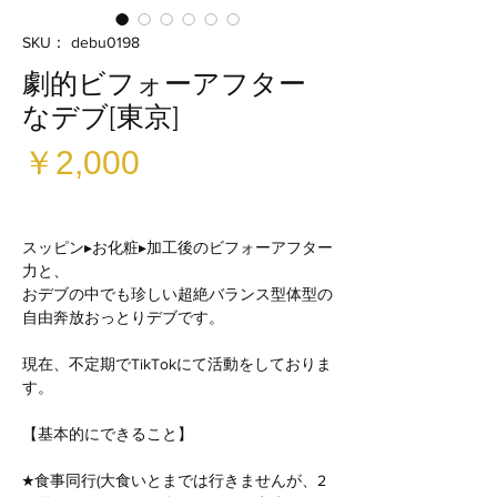
SKU： debu0198
劇的ビフォーアフター
なデブ[東京]
価
￥2,000
格
スッピン▸お化粧▸加工後のビフォーアフター
力と、
おデブの中でも珍しい超絶バランス型体型の
自由奔放おっとりデブです。
現在、不定期でTikTokにて活動をしておりま
す。
【基本的にできること】
★食事同行(大食いとまでは行きませんが、2