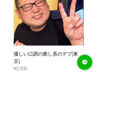
優しい口調の癒し系のデブ[東
元ガリのデブ[大阪]
京]
¥2,000
¥2,000