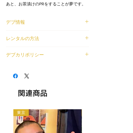
あと、お茶漬けのPRをすることが夢です。
デブ情報
ニックネーム
レンタルの方法
ゆぴてり
体重と身長
<個人利用の場合>
167.2cm/100kg
デブカリポリシー
借りたいデブが見つかったら、
LINE
または
登録エリア
右下のチャットから、ご利用内容とデブの名
関東
1デブ 2,000円/1時間でレンタル可能です。
前もしくはデブ番号(SKU)を教えてくださ
交通費無料エリア
交通費無料エリア外の待ち合わせの場合、デ
い。デブとの匿名LINEチャットの場をご用
亀有駅、綾瀬駅、北千住駅
ブの往復交通費とレンタル中に料金（飲食費
意いたします。
レンタル対応可能なジャンル
や入場料等各種料金）が発生する場合はデブ
<法人利用の場合>
相談・雑談, オンラインレンタル（全国対
の分もご負担ください。
関連商品
問い合わせフォーム
から、ご利用内容とデブ
応）, 同行・付き添い, メディアへの顔だし,
以下の目的のレンタルはできません。
の名前もしくはデブ番号(SKU)を教えてくだ
食レポ, 平日可能, 土日祝日可能, 何でも対応
・出会い目的のご利用
さい。金額をご相談させていただいた上で、
（まずは相談）
・アダルト系（お触り・ヌード撮影等含む）
デブをご紹介いたします。
東京
大阪
・法律や公序良俗に反する行為
利用規約はこちらから