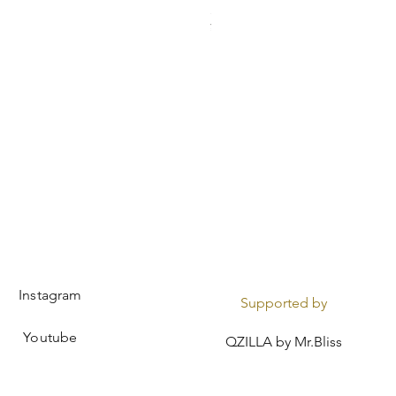
元ガリのデブ[大阪]
¥2,000
Instagram
Supported by
Youtube
QZILLA by Mr.Bliss