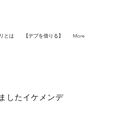
リとは
【デブを借りる】
More
せましたイケメンデ
価