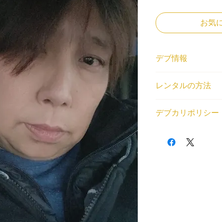
お気
デブ情報
体重と身長
レンタルの方法
173cm/119kg
ニックネーム
<個人利用の場合>
たけずみ
デブカリポリシー
借りたいデブが見つ
登録エリア
トから、ご利用内容
関東
1デブ 2,000円/1
(SKU)を教えてくだ
交通費無料エリア
交通費無料エリア外
場をご用意いたしま
小田急線本厚木駅
通費とレンタル中に
<法人利用の場合>
レンタル対応可能な
が発生する場合はデ
問い合わせフォーム
相談・雑談, メディ
以下の目的のレンタ
くはデブ番号(SKU
談）
・出会い目的のご利
せていただいた上で
・アダルト系（お触
・法律や公序良俗に
利用規約はこちらか