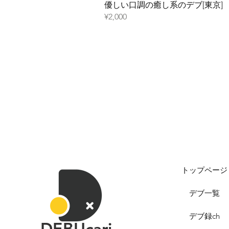
優しい口調の癒し系のデブ[東京]
¥2,000
トップページ
デブ一覧
デブ録ch
DEBUcari