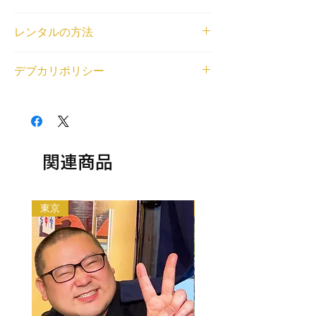
体重と身長
レンタルの方法
180cm/120kg
ニックネーム
<個人利用の場合>
たろう
デブカリポリシー
借りたいデブが見つかったら、
LINE
または
登録エリア
右下のチャットから、ご利用内容とデブの名
関東
1デブ 2,000円/1時間でレンタル可能です。
前もしくはデブ番号(SKU)を教えてくださ
交通費無料エリア
交通費無料エリア外の待ち合わせの場合、デ
い。デブとの匿名LINEチャットの場をご用
立川
ブの往復交通費とレンタル中に料金（飲食費
意いたします。
レンタル対応可能なジャンル
や入場料等各種料金）が発生する場合はデブ
<法人利用の場合>
相談・雑談, ガイド・観光案内, 同行・付き
の分もご負担ください。
関連商品
問い合わせフォーム
から、ご利用内容とデブ
添い, メディアへの顔だし, 大食い, 食レポ,
以下の目的のレンタルはできません。
の名前もしくはデブ番号(SKU)を教えてくだ
平日可能, 土日祝日可能, 何でも対応（まず
・出会い目的のご利用
さい。金額をご相談させていただいた上で、
は相談）
・アダルト系（お触り・ヌード撮影等含む）
デブをご紹介いたします。
東京
大阪
・法律や公序良俗に反する行為
利用規約はこちらから