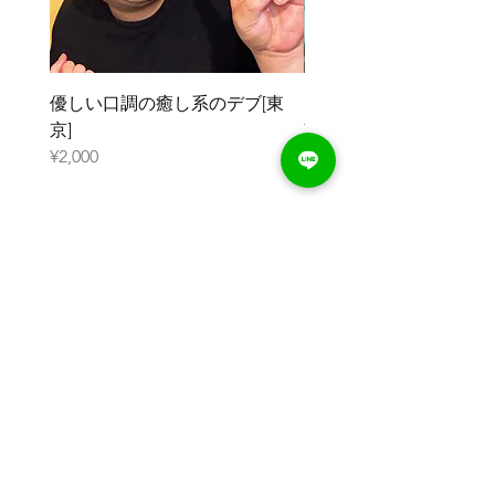
優しい口調の癒し系のデブ[東
元ガリのデブ[大阪]
京]
¥2,000
¥2,000
DEBUcari
トップページ