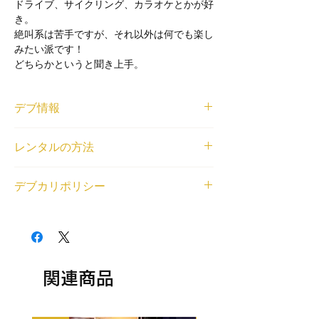
ドライブ、サイクリング、カラオケとかが好
き。
絶叫系は苦手ですが、それ以外は何でも楽し
みたい派です！
どちらかというと聞き上手。
デブ情報
ニックネーム
レンタルの方法
こばけい
身長と体重
<個人利用の場合>
175cm/110kg
デブカリポリシー
借りたいデブが見つかったら、
LINE
または
登録エリア
右下のチャットから、ご利用内容とデブの名
関東
1デブ 2,000円/1時間でレンタル可能です。
前もしくはデブ番号(SKU)を教えてくださ
交通費無料エリア
交通費無料エリア外の待ち合わせの場合、デ
い。デブとの匿名LINEチャットの場をご用
新宿駅、赤坂駅、東京駅、銀座駅
ブの往復交通費とレンタル中に料金（飲食費
意いたします。
レンタル対応可能なジャンル
や入場料等各種料金）が発生する場合はデブ
<法人利用の場合>
相談・雑談, オンラインレンタル（全国対
の分もご負担ください。
関連商品
問い合わせフォーム
から、ご利用内容とデブ
応）, 同行・付き添い, メディアへの顔だし,
以下の目的のレンタルはできません。
の名前もしくはデブ番号(SKU)を教えてくだ
食レポ, 土日祝日可能, 何でも対応（まずは
・出会い目的のご利用
さい。金額をご相談させていただいた上で、
相談）, 役者経験あり
・アダルト系（お触り・ヌード撮影等含む）