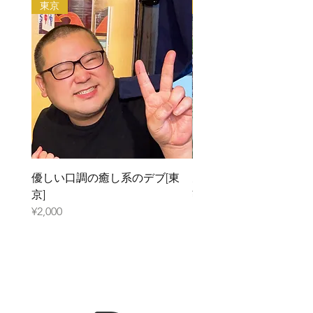
デブをご紹介いたします。
東京
大阪
・法律や公序良俗に反する行為
利用規約はこちらから
優しい口調の癒し系のデブ[東
元ガリのデブ[大阪]
京]
¥2,000
¥2,000