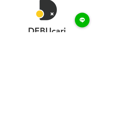
DEBUcari
トップページ
デブ一覧
デブ録ch
デブカリ利用例
ご利用方法
お問い合わせ
デブ登録