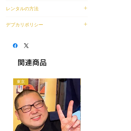
ニックネーム
レンタルの方法
おにくちゃん
身長と体重
<個人利用の場合>
160cm/121kg
デブカリポリシー
借りたいデブが見つかったら、
LINE
または
登録エリア
右下のチャットから、ご利用内容とデブの名
関東
1デブ 2,000円/1時間でレンタル可能です。
前もしくはデブ番号(SKU)を教えてくださ
交通費無料エリア
交通費無料エリア外の待ち合わせの場合、デ
い。デブとの匿名LINEチャットの場をご用
池袋
ブの往復交通費とレンタル中に料金（飲食費
意いたします。
レンタル対応可能なジャンル
や入場料等各種料金）が発生する場合はデブ
<法人利用の場合>
相談・雑談, ガイド・観光案内, 同行・付き
の分もご負担ください。
関連商品
問い合わせフォーム
から、ご利用内容とデブ
添い, 大食い, 食レポ, 平日可能, 土日祝日可
以下の目的のレンタルはできません。
の名前もしくはデブ番号(SKU)を教えてくだ
能
・出会い目的のご利用
さい。金額をご相談させていただいた上で、
・アダルト系（お触り・ヌード撮影等含む）
デブをご紹介いたします。
東京
大阪
・法律や公序良俗に反する行為
利用規約はこちらから