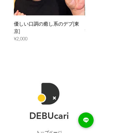
優しい口調の癒し系のデブ[東
元ガリのデブ[大阪]
京]
¥2,000
¥2,000
DEBUcari
トップページ