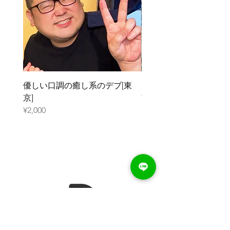
優しい口調の癒し系のデブ[東
元ガリのデブ[大阪]
京]
¥2,000
¥2,000