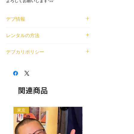
よろしくお願いします𓃟
デブ情報
ニックネーム
レンタルの方法
いろは
身長と体重
<個人利用の場合>
171㎝/123kg
デブカリポリシー
借りたいデブが見つかったら、LINEまたは
登録エリア
右下のチャットから、ご利用内容とデブの名
関東
1デブ 2,000円/1時間でレンタル可能です。
前もしくはデブ番号(SKU)を教えてくださ
交通費無料エリア
交通費無料エリア外の待ち合わせの場合、デ
い。デブとの匿名LINEチャットの場をご用
新宿 町田
ブの往復交通費とレンタル中に料金（飲食費
意いたします。
レンタル対応可能なジャンル
や入場料等各種料金）が発生する場合はデブ
<法人利用の場合>
相談・雑談, オンラインレンタル（全国対
の分もご負担ください。
関連商品
問い合わせフォームから、ご利用内容とデブ
応）, 同行・付き添い, メディアへの顔だし,
以下の目的のレンタルはできません。
の名前もしくはデブ番号(SKU)を教えてくだ
食レポ, 土日祝日可能, 何でも対応（まずは
・出会い目的のご利用
さい。金額をご相談させていただいた上で、
相談）
・アダルト系（お触り・ヌード撮影等含む）
デブをご紹介いたします。
東京
大阪
・法律や公序良俗に反する行為
利用規約は
こちら
から