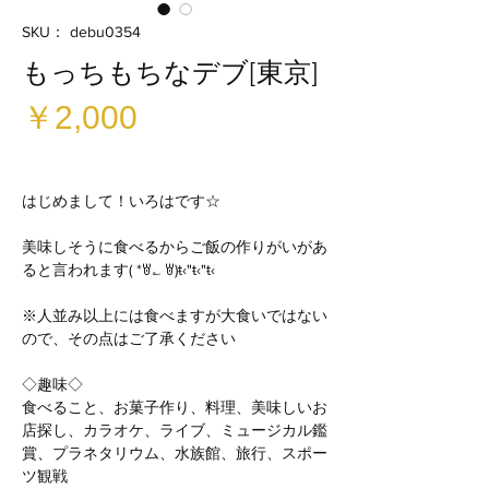
SKU： debu0354
もっちもちなデブ[東京]
価
￥2,000
格
はじめまして！いろはです☆
美味しそうに食べるからご飯の作りがいがあ
ると言われます( *ꇐ؎ ꇐ)ŧ‹"ŧ‹"ŧ‹
※人並み以上には食べますが大食いではない
ので、その点はご了承ください
◇趣味◇
食べること、お菓子作り、料理、美味しいお
店探し、カラオケ、ライブ、ミュージカル鑑
賞、プラネタリウム、水族館、旅行、スポー
ツ観戦