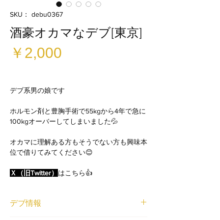
SKU： debu0367
酒豪オカマなデブ[東京]
価
￥2,000
格
デブ系男の娘です
ホルモン剤と豊胸手術で55kgから4年で急に
100kgオーバーしてしまいました💦
オカマに理解ある方もそうでない方も興味本
位で借りてみてください😊
Ｘ（旧Twitter）
はこちら👍
デブ情報