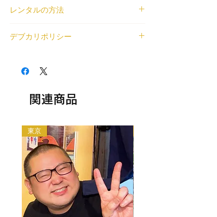
ニックネーム
レンタルの方法
ゆきね
身長と体重
<個人利用の場合>
164㎝/123㎏
デブカリポリシー
借りたいデブが見つかったら、LINEまたは
登録エリア
右下のチャットから、ご利用内容とデブの名
関東
1デブ 2,000円/1時間でレンタル可能です。
前もしくはデブ番号(SKU)を教えてくださ
交通費無料エリア
交通費無料エリア外の待ち合わせの場合、デ
い。デブとの匿名LINEチャットの場をご用
東京都豊島区池袋
ブの往復交通費とレンタル中に料金（飲食費
意いたします。
レンタル対応可能なジャンル
や入場料等各種料金）が発生する場合はデブ
<法人利用の場合>
の分もご負担ください。
関連商品
問い合わせフォームから、ご利用内容とデブ
相談・雑談, ガイド・観光案内, 同行・付き
以下の目的のレンタルはできません。
の名前もしくはデブ番号(SKU)を教えてくだ
添い, メディアへの顔だし, 大食い, 食レポ,
・出会い目的のご利用
さい。金額をご相談させていただいた上で、
土日祝日可能, 役者経験あり
・アダルト系（お触り・ヌード撮影等含む）
デブをご紹介いたします。
東京
大阪
・法律や公序良俗に反する行為
利用規約は
こちら
から