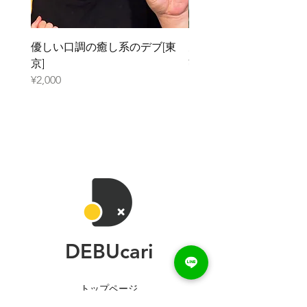
優しい口調の癒し系のデブ[東
元ガリのデブ[大阪]
京]
¥2,000
¥2,000
DEBUcari
トップページ